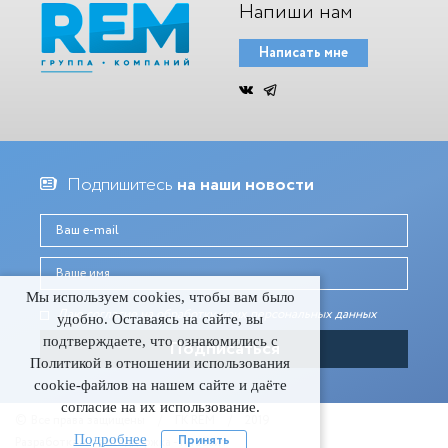
Напиши нам
Написать мне
Подпишитесь
на наши новости
Мы используем cookies, чтобы вам было
Даю согласие на обработку моих персональных данныx
удобно. Оставаясь на сайте, вы
подтверждаете, что ознакомились с
Политикой в отношении использования
cookie-файлов на нашем сайте и даёте
согласие на их использование.
©
Все права защищены
/
ГК REM
/
2019
Подробнее
Принять
Разработка и техподдержка - Гигабайт