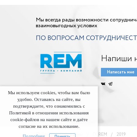
Мы всегда рады возможности сотруднич
взаимовыгодных услових
ПО ВОПРОСАМ СОТРУДНИЧЕСТ
Напиши 
Написать мне
Мы используем cookies, чтобы вам было
удобно. Оставаясь на сайте, вы
подтверждаете, что ознакомились с
Политикой в отношении использования
cookie-файлов на нашем сайте и даёте
согласие на их использование.
©
Все права защищены
/
ГК REM
/
2019
Подробнее
Принять