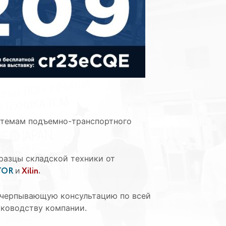
истемам подъемно-транспортного
разцы складской техники от
TOR
и
Xilin
.
исчерпывающую консультацию по всей
уководству компании.