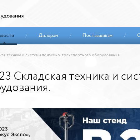
удования
овости
/
Дилерам
/
Поставщикам
/
С
ая техника и системы подъемно-транспортного оборудования.
3 Складская техника и си
удования.