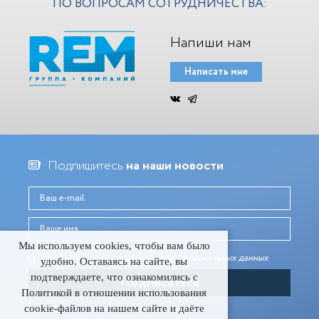
ПО ВОПРОСАМ СОТРУДНИЧЕСТВА:
Напиши нам
Написать мне
Подпишитесь
на наши новости
Мы используем cookies, чтобы вам было
Даю согласие на обработку моих персональных данныx
удобно. Оставаясь на сайте, вы
подтверждаете, что ознакомились с
Политикой в отношении использования
cookie-файлов на нашем сайте и даёте