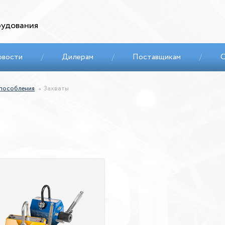
удования
овости
/
Дилерам
/
Поставщикам
/
С
способления
Захваты