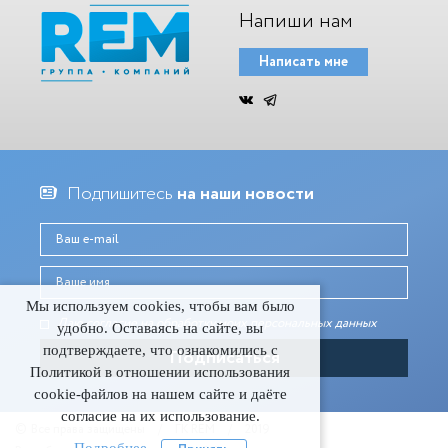
Напиши нам
Написать мне
Подпишитесь
на наши новости
Мы используем cookies, чтобы вам было
Даю согласие на обработку моих персональных данныx
удобно. Оставаясь на сайте, вы
подтверждаете, что ознакомились с
Политикой в отношении использования
cookie-файлов на нашем сайте и даёте
согласие на их использование.
©
Все права защищены
/
ГК REM
/
2019